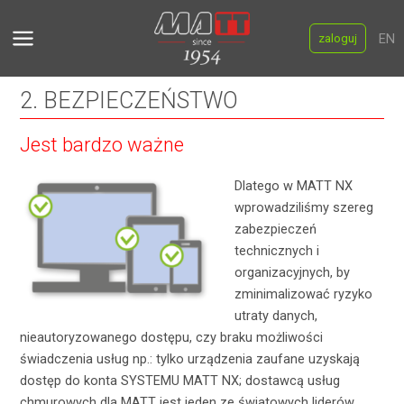
Skip
Main
to
EN
zaloguj
Menu
content
2. BEZPIECZEŃSTWO
Jest bardzo ważne
Dlatego w MATT NX
wprowadziliśmy szereg
zabezpieczeń
technicznych i
organizacyjnych, by
zminimalizować ryzyko
utraty danych,
nieautoryzowanego dostępu, czy braku możliwości
świadczenia usług np.: tylko urządzenia zaufane uzyskają
dostęp do konta SYSTEMU MATT NX; dostawcą usług
chmurowych dla MATT jest jeden ze światowych liderów,